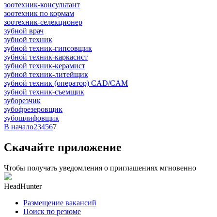
зоотехник-консультант
зоотехник по кормам
зоотехник-селекционер
зубной врач
зубной техник
зубной техник-гипсовщик
зубной техник-каркасист
зубной техник-керамист
зубной техник-литейщик
зубной техник (оператор) CAD/CAM
зубной техник-съемщик
зуборезчик
зубофрезеровщик
зубошлифовщик
В начало
2
3
4
5
6
7
Скачайте приложение
Чтобы получать уведомления о приглашениях мгновенно
HeadHunter
Размещение вакансий
Поиск по резюме