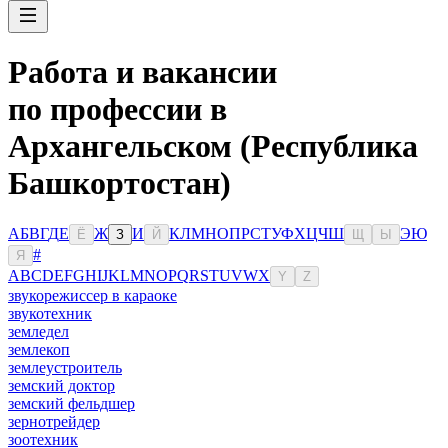
Работа и вакансии
по профессии в
Архангельском (Республика
Башкортостан)
А
Б
В
Г
Д
Е
Ж
И
К
Л
М
Н
О
П
Р
С
Т
У
Ф
Х
Ц
Ч
Ш
Э
Ю
Ё
З
Й
Щ
Ы
#
Я
A
B
C
D
E
F
G
H
I
J
K
L
M
N
O
P
Q
R
S
T
U
V
W
X
Y
Z
звукорежиссер в караоке
звукотехник
земледел
землекоп
землеустроитель
земский доктор
земский фельдшер
зернотрейдер
зоотехник