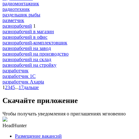
радиомонтажник
радиотехник
раздельщик рыбы
разметчик
разнорабочий
1
разнорабочий в магазин
разнорабочий в офис
разнорабочий-комплектовщик
разнорабочий на завод
разнорабочий на производство
разнорабочий на склад
разнорабочий на стройку
разработчик
разработчик 1C
разработчик Axapta
1
2
3
4
5
...
17
дальше
Скачайте приложение
Чтобы получать уведомления о приглашениях мгновенно
HeadHunter
Размещение вакансий