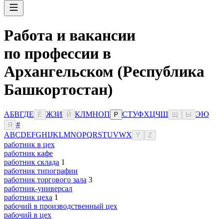
Работа и вакансии
по профессии в
Архангельском (Республика
Башкортостан)
А
Б
В
Г
Д
Е
Ж
З
И
К
Л
М
Н
О
П
С
Т
У
Ф
Х
Ц
Ч
Ш
Э
Ю
Ё
Й
Р
Щ
Ы
#
Я
A
B
C
D
E
F
G
H
I
J
K
L
M
N
O
P
Q
R
S
T
U
V
W
X
Y
Z
работник в цех
работник кафе
работник склада
1
работник типографии
работник торгового зала
3
работник-универсал
работник цеха
1
рабочий в производственный цех
рабочий в цех