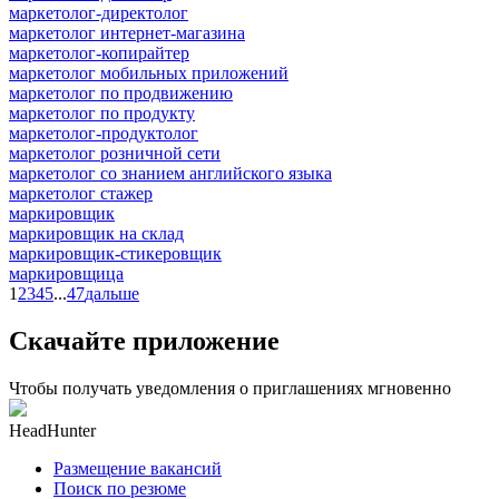
маркетолог-директолог
маркетолог интернет-магазина
маркетолог-копирайтер
маркетолог мобильных приложений
маркетолог по продвижению
маркетолог по продукту
маркетолог-продуктолог
маркетолог розничной сети
маркетолог со знанием английского языка
маркетолог стажер
маркировщик
маркировщик на склад
маркировщик-стикеровщик
маркировщица
1
2
3
4
5
...
47
дальше
Скачайте приложение
Чтобы получать уведомления о приглашениях мгновенно
HeadHunter
Размещение вакансий
Поиск по резюме