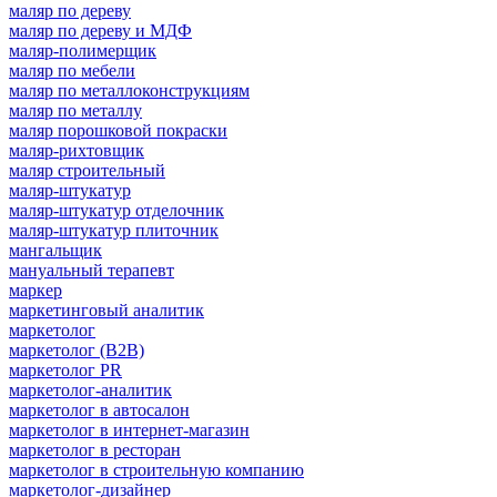
маляр по дереву
маляр по дереву и МДФ
маляр-полимерщик
маляр по мебели
маляр по металлоконструкциям
маляр по металлу
маляр порошковой покраски
маляр-рихтовщик
маляр строительный
маляр-штукатур
маляр-штукатур отделочник
маляр-штукатур плиточник
мангальщик
мануальный терапевт
маркер
маркетинговый аналитик
маркетолог
маркетолог (B2B)
маркетолог PR
маркетолог-аналитик
маркетолог в автосалон
маркетолог в интернет-магазин
маркетолог в ресторан
маркетолог в строительную компанию
маркетолог-дизайнер