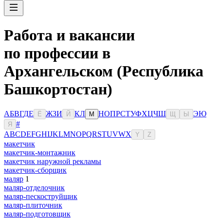
Работа и вакансии
по профессии в
Архангельском (Республика
Башкортостан)
А
Б
В
Г
Д
Е
Ж
З
И
К
Л
Н
О
П
Р
С
Т
У
Ф
Х
Ц
Ч
Ш
Э
Ю
Ё
Й
М
Щ
Ы
#
Я
A
B
C
D
E
F
G
H
I
J
K
L
M
N
O
P
Q
R
S
T
U
V
W
X
Y
Z
макетчик
макетчик-монтажник
макетчик наружной рекламы
макетчик-сборщик
маляр
1
маляр-отделочник
маляр-пескоструйщик
маляр-плиточник
маляр-подготовщик