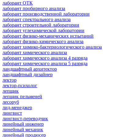
лаборант ОТК
лаборант пробирного анализа
лаборант производственной лаборатории
лаборант спектрального анализа
лаборант строительной лаборатории
лаборант углехимической лаборатории
лаборант физико-механических испытаний
лаборант физико-химического анализа
лаборант химико-бактериологического анализа
лаборант химического анализа
лаборант химического анализа 4 разряда
лаборант химического анализа 5 разряда
ландшафтный архитектор
ландшафтный дизайнер
лектор
лектор-психолог
лепщик
лепщик пельменей
лесоруб
лид-менеджер
лингвист
лингвист-переводчик
линейный инженер
линейный механик
линейный продюсер