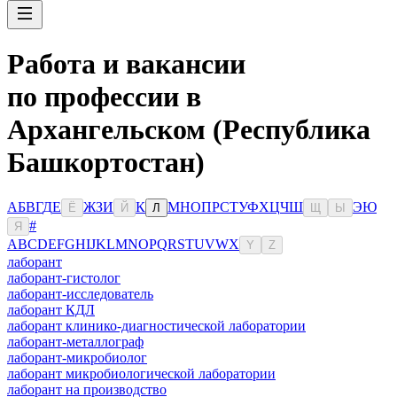
Работа и вакансии
по профессии в
Архангельском (Республика
Башкортостан)
А
Б
В
Г
Д
Е
Ж
З
И
К
М
Н
О
П
Р
С
Т
У
Ф
Х
Ц
Ч
Ш
Э
Ю
Ё
Й
Л
Щ
Ы
#
Я
A
B
C
D
E
F
G
H
I
J
K
L
M
N
O
P
Q
R
S
T
U
V
W
X
Y
Z
лаборант
лаборант-гистолог
лаборант-исследователь
лаборант КДЛ
лаборант клинико-диагностической лаборатории
лаборант-металлограф
лаборант-микробиолог
лаборант микробиологической лаборатории
лаборант на производство