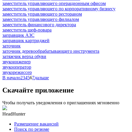
заместитель управляющего операционным офисом
заместитель управляющего по корпоративному бизнесу
заместитель управляющего рестораном
заместитель управляющего филиалом
заместитель финансового директора
заместитель шеф-повара
заправщик АЗС
заправщик картриджей
заточник
заточник деревообрабатывающего инструмента
затяжчик верха обуви
звукоинженер
звукооператор
звукорежиссер
В начало
2
3
4
5
6
7
дальше
Скачайте приложение
Чтобы получать уведомления о приглашениях мгновенно
HeadHunter
Размещение вакансий
Поиск по резюме