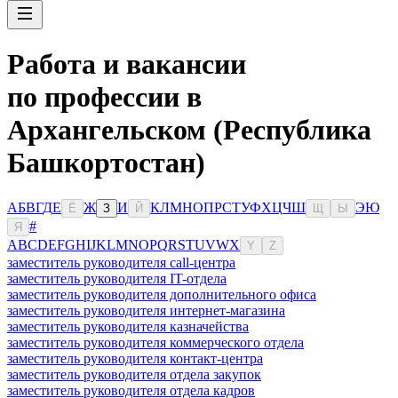
Работа и вакансии
по профессии в
Архангельском (Республика
Башкортостан)
А
Б
В
Г
Д
Е
Ж
И
К
Л
М
Н
О
П
Р
С
Т
У
Ф
Х
Ц
Ч
Ш
Э
Ю
Ё
З
Й
Щ
Ы
#
Я
A
B
C
D
E
F
G
H
I
J
K
L
M
N
O
P
Q
R
S
T
U
V
W
X
Y
Z
заместитель руководителя call-центра
заместитель руководителя IT-отдела
заместитель руководителя дополнительного офиса
заместитель руководителя интернет-магазина
заместитель руководителя казначейства
заместитель руководителя коммерческого отдела
заместитель руководителя контакт-центра
заместитель руководителя отдела закупок
заместитель руководителя отдела кадров