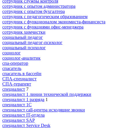
сотрудник службы контроля
сотрудник с опытом администратора
сотрудник с опытом бухгалтера
сотрудник с педагогическим образованием
сотрудник с функционалом экономиста-финансиста
сотрудник с функциями офис-менеджера
сотрудник химчистки
социальный педагог
социальный педагог-психолог
социальный психолог
социолог
социолог-аналитик
спа-оператор
спасатель
спасатель в бассейн
СПА-специалист
СПА-терапевт
специалист
7
специалист 1 линии технической поддержки
специалист 1 разряда
1
специалист 1С
специалист call-центра исходящие звонки
специалист IT-отдела
специалист SAP
специалист Service Desk