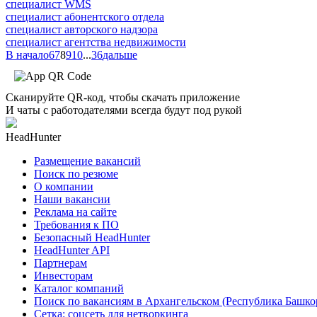
специалист WMS
специалист абонентского отдела
специалист авторского надзора
специалист агентства недвижимости
В начало
6
7
8
9
10
...
36
дальше
Сканируйте QR-код, чтобы скачать приложение
И чаты с работодателями всегда будут под рукой
HeadHunter
Размещение вакансий
Поиск по резюме
О компании
Наши вакансии
Реклама на сайте
Требования к ПО
Безопасный HeadHunter
HeadHunter API
Партнерам
Инвесторам
Каталог компаний
Поиск по вакансиям в Архангельском (Республика Башко
Сетка: соцсеть для нетворкинга