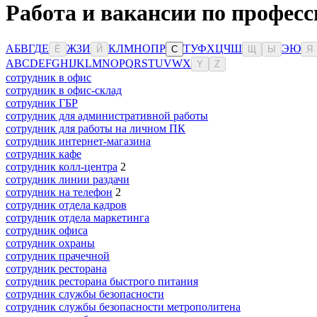
Работа и вакансии по профес
А
Б
В
Г
Д
Е
Ж
З
И
К
Л
М
Н
О
П
Р
Т
У
Ф
Х
Ц
Ч
Ш
Э
Ю
Ё
Й
С
Щ
Ы
Я
A
B
C
D
E
F
G
H
I
J
K
L
M
N
O
P
Q
R
S
T
U
V
W
X
Y
Z
сотрудник в офис
сотрудник в офис-склад
сотрудник ГБР
сотрудник для административной работы
сотрудник для работы на личном ПК
сотрудник интернет-магазина
сотрудник кафе
сотрудник колл-центра
2
сотрудник линии раздачи
сотрудник на телефон
2
сотрудник отдела кадров
сотрудник отдела маркетинга
сотрудник офиса
сотрудник охраны
сотрудник прачечной
сотрудник ресторана
сотрудник ресторана быстрого питания
сотрудник службы безопасности
сотрудник службы безопасности метрополитена