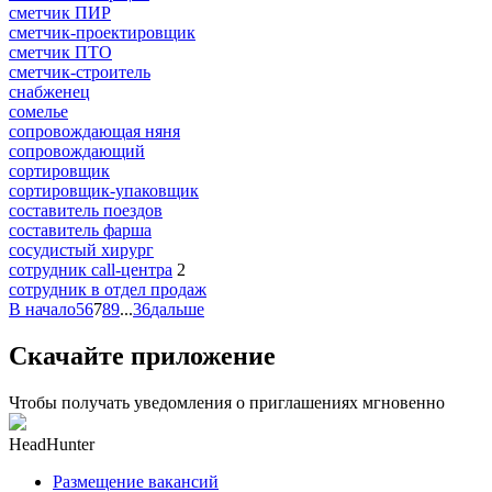
сметчик ПИР
сметчик-проектировщик
сметчик ПТО
сметчик-строитель
снабженец
сомелье
сопровождающая няня
сопровождающий
сортировщик
сортировщик-упаковщик
составитель поездов
составитель фарша
сосудистый хирург
сотрудник call-центра
2
сотрудник в отдел продаж
В начало
5
6
7
8
9
...
36
дальше
Скачайте приложение
Чтобы получать уведомления о приглашениях мгновенно
HeadHunter
Размещение вакансий