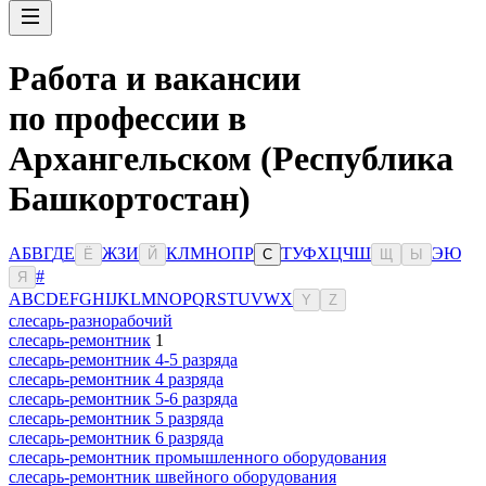
Работа и вакансии
по профессии в
Архангельском (Республика
Башкортостан)
А
Б
В
Г
Д
Е
Ж
З
И
К
Л
М
Н
О
П
Р
Т
У
Ф
Х
Ц
Ч
Ш
Э
Ю
Ё
Й
С
Щ
Ы
#
Я
A
B
C
D
E
F
G
H
I
J
K
L
M
N
O
P
Q
R
S
T
U
V
W
X
Y
Z
слесарь-разнорабочий
слесарь-ремонтник
1
слесарь-ремонтник 4-5 разряда
слесарь-ремонтник 4 разряда
слесарь-ремонтник 5-6 разряда
слесарь-ремонтник 5 разряда
слесарь-ремонтник 6 разряда
слесарь-ремонтник промышленного оборудования
слесарь-ремонтник швейного оборудования