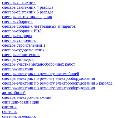
слесарь-сантехник
слесарь-сантехник 4 разряда
слесарь-сантехник 5 разряда
слесарь сантехник-сварщик
слесарь-сборщик
слесарь-сборщик летательных аппаратов
слесарь-сборщик РЭА
слесарь-сварщик
слесарь-станочник
слесарь строительный
1
слесарь-судоремонтник
слесарь-теплотехник
слесарь-универсал
слесарь участка механосборочных работ
слесарь-электрик
слесарь-электрик по ремонту автомобилей
слесарь-электрик по ремонту электрооборудования
слесарь-электрик по ремонту электрооборудования 5 разряда
слесарь-электрик по ремонту электрооборудования
автомобилей
слесарь-электромонтажник
сливщик-разливщик
слотчик
сметчик
сметчик-замерщик