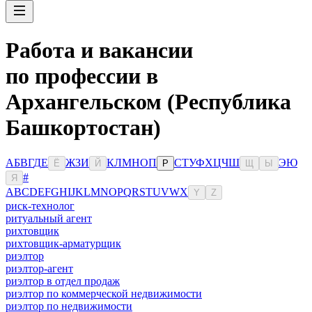
Работа и вакансии
по профессии в
Архангельском (Республика
Башкортостан)
А
Б
В
Г
Д
Е
Ж
З
И
К
Л
М
Н
О
П
С
Т
У
Ф
Х
Ц
Ч
Ш
Э
Ю
Ё
Й
Р
Щ
Ы
#
Я
A
B
C
D
E
F
G
H
I
J
K
L
M
N
O
P
Q
R
S
T
U
V
W
X
Y
Z
риск-технолог
ритуальный агент
рихтовщик
рихтовщик-арматурщик
риэлтор
риэлтор-агент
риэлтор в отдел продаж
риэлтор по коммерческой недвижимости
риэлтор по недвижимости