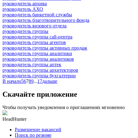
руководитель архива
руководитель АХО
руководитель банкетной службы
руководитель благотворительного фонда
руководитель визового отдела
руководитель группы
руководитель группы call-центра
руководитель группы агентов
руководитель группы активных продаж
руководитель группы аналитики
руководитель группы аналитиков
руководитель группы аптек
руководитель группы архитекторов
руководитель группы бухгалтерии
В начало
5
6
7
8
9
...
17
дальше
Скачайте приложение
Чтобы получать уведомления о приглашениях мгновенно
HeadHunter
Размещение вакансий
Поиск по резюме