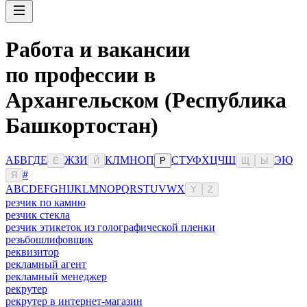
Работа и вакансии
по профессии в
Архангельском (Республика
Башкортостан)
А
Б
В
Г
Д
Е
Ж
З
И
К
Л
М
Н
О
П
С
Т
У
Ф
Х
Ц
Ч
Ш
Э
Ю
Ё
Й
Р
Щ
Ы
#
Я
A
B
C
D
E
F
G
H
I
J
K
L
M
N
O
P
Q
R
S
T
U
V
W
X
Y
Z
резчик по камню
резчик стекла
резчик этикеток из голографической пленки
резьбошлифовщик
реквизитор
рекламный агент
рекламный менеджер
рекрутер
рекрутер в интернет-магазин