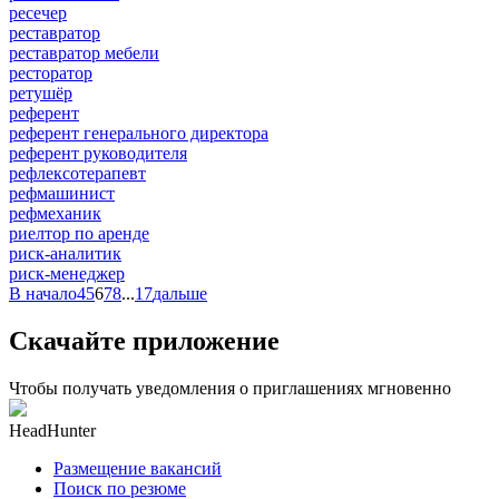
ресечер
реставратор
реставратор мебели
ресторатор
ретушёр
референт
референт генерального директора
референт руководителя
рефлексотерапевт
рефмашинист
рефмеханик
риелтор по аренде
риск-аналитик
риск-менеджер
В начало
4
5
6
7
8
...
17
дальше
Скачайте приложение
Чтобы получать уведомления о приглашениях мгновенно
HeadHunter
Размещение вакансий
Поиск по резюме