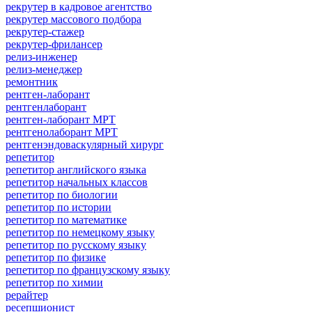
рекрутер в кадровое агентство
рекрутер массового подбора
рекрутер-стажер
рекрутер-фрилансер
релиз-инженер
релиз-менеджер
ремонтник
рентген-лаборант
рентгенлаборант
рентген-лаборант МРТ
рентгенолаборант МРТ
рентгенэндоваскулярный хирург
репетитор
репетитор английского языка
репетитор начальных классов
репетитор по биологии
репетитор по истории
репетитор по математике
репетитор по немецкому языку
репетитор по русскому языку
репетитор по физике
репетитор по французскому языку
репетитор по химии
рерайтер
ресепшионист