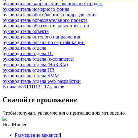
руководитель направления экспортных продаж
руководитель номерного фонда
руководитель обособленного подразделения
руководитель образовательного проекта
руководитель образовательных проектов
руководитель объекта
руководитель оптового направления
руководитель органа по сертификации
руководитель отдела
руководитель отдела 1С
руководитель отдела (e-commerce)
руководитель отдела (HoReCa)
руководитель отдела HR
руководитель отдела SMM
руководитель отдела web-разработки
В начало
8
9
10
11
12
...
17
дальше
Скачайте приложение
Чтобы получать уведомления о приглашениях мгновенно
HeadHunter
Размещение вакансий