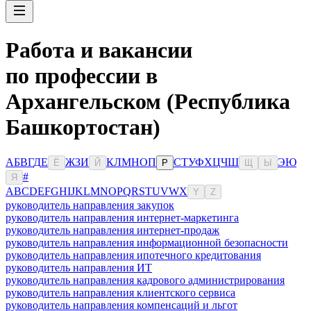
Работа и вакансии
по профессии в
Архангельском (Республика
Башкортостан)
А
Б
В
Г
Д
Е
Ж
З
И
К
Л
М
Н
О
П
С
Т
У
Ф
Х
Ц
Ч
Ш
Э
Ю
Ё
Й
Р
Щ
Ы
#
Я
A
B
C
D
E
F
G
H
I
J
K
L
M
N
O
P
Q
R
S
T
U
V
W
X
Y
Z
руководитель направления закупок
руководитель направления интернет-маркетинга
руководитель направления интернет-продаж
руководитель направления информационной безопасности
руководитель направления ипотечного кредитования
руководитель направления ИТ
руководитель направления кадрового администрирования
руководитель направления клиентского сервиса
руководитель направления компенсаций и льгот