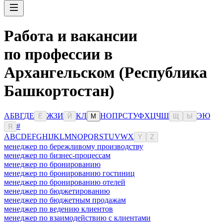
Работа и вакансии
по профессии в
Архангельском (Республика
Башкортостан)
А
Б
В
Г
Д
Е
Ж
З
И
К
Л
Н
О
П
Р
С
Т
У
Ф
Х
Ц
Ч
Ш
Э
Ю
Ё
Й
М
Щ
Ы
#
Я
A
B
C
D
E
F
G
H
I
J
K
L
M
N
O
P
Q
R
S
T
U
V
W
X
Y
Z
менеджер по бережливому производству
менеджер по бизнес-процессам
менеджер по бронированию
менеджер по бронированию гостиниц
менеджер по бронированию отелей
менеджер по бюджетированию
менеджер по бюджетным продажам
менеджер по ведению клиентов
менеджер по взаимодействию с клиентами