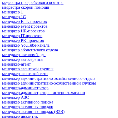
медсестра предрейсового осмотра
медсестра скорой помощи
менеджер
1
менеджер 1С
менеджер BTL-проектов
менеджер event-проектов
менеджер HR-проектов
менеджер IT-проектов
менеджер PR-проектов
менеджер YouTube-канала
менеджер абонентского отдела
менеджер автоломбарда
менеджер автосервиса
менеджер-агент
менеджер агентской группы
менеджер агентской сети
менеджер административно-хозяйственного отдела
менеджер административно-хозяйственной службы
менеджер-администратор
менеджер-администратор в интернет-магазин
менеджер АЗС
менеджер активного поиска
менеджер активных продаж
менеджер активных продаж (B2B)
менеджер-аналитик