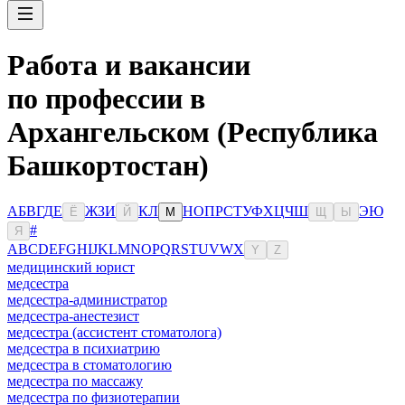
Работа и вакансии
по профессии в
Архангельском (Республика
Башкортостан)
А
Б
В
Г
Д
Е
Ж
З
И
К
Л
Н
О
П
Р
С
Т
У
Ф
Х
Ц
Ч
Ш
Э
Ю
Ё
Й
М
Щ
Ы
#
Я
A
B
C
D
E
F
G
H
I
J
K
L
M
N
O
P
Q
R
S
T
U
V
W
X
Y
Z
медицинский юрист
медсестра
медсестра-администратор
медсестра-анестезист
медсестра (ассистент стоматолога)
медсестра в психиатрию
медсестра в стоматологию
медсестра по массажу
медсестра по физиотерапии