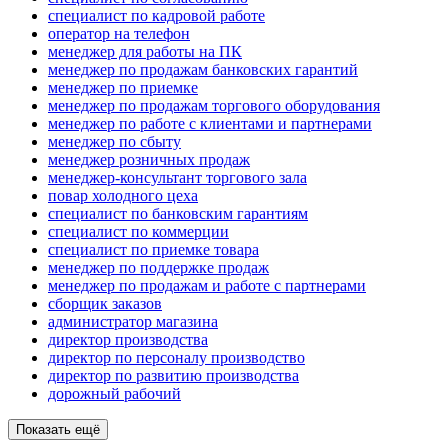
специалист по кадровой работе
опeрaтoр нa тeлeфoн
менеджер для работы на ПК
менеджер по продажам банковских гарантий
менеджер по приемке
менеджер по продажам торгового оборудования
менеджер по работе с клиентами и партнерами
менеджер по сбыту
менеджер розничных продаж
менеджер-консультант торгового зала
повар холодного цеха
специалист по банковским гарантиям
специалист по коммерции
специалист по приемке товара
менеджер по поддержке продаж
менеджер по продажам и работе с партнерами
сборщик заказов
администратор магазина
директор производства
директор по персоналу производство
директор по развитию производства
дорожный рабочий
Показать ещё