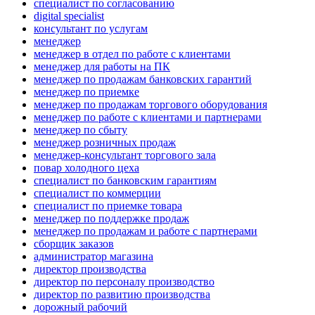
специалист по согласованию
digital specialist
консультант по услугам
менеджер
менеджер в отдел по работе с клиентами
менеджер для работы на ПК
менеджер по продажам банковских гарантий
менеджер по приемке
менеджер по продажам торгового оборудования
менеджер по работе с клиентами и партнерами
менеджер по сбыту
менеджер розничных продаж
менеджер-консультант торгового зала
повар холодного цеха
специалист по банковским гарантиям
специалист по коммерции
специалист по приемке товара
менеджер по поддержке продаж
менеджер по продажам и работе с партнерами
сборщик заказов
администратор магазина
директор производства
директор по персоналу производство
директор по развитию производства
дорожный рабочий