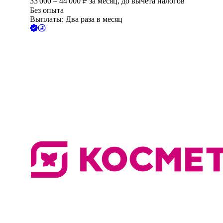
33 000
–
44 000
₽
за месяц,
до вычета налогов
Без опыта
Выплаты: Два раза в месяц