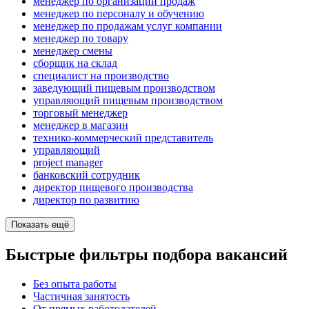
менеджер по организации продаж
менеджер по персоналу и обучению
менеджер по продажам услуг компании
менеджер по товару
менеджер смены
сборщик на склад
специалист на производство
заведующий пищевым производством
управляющий пищевым производством
торговый менеджер
менеджер в магазин
технико-коммерческий представитель
управляющий
project manager
банковский сотрудник
директор пищевого производства
директор по развитию
Показать ещё
Быстрые фильтры подбора вакансий
Без опыта работы
Частичная занятость
От прямых работодателей