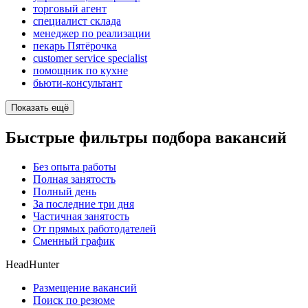
торговый агент
специалист склада
менеджер по реализации
пекарь Пятёрочка
customer service specialist
помощник по кухне
бьюти-консультант
Показать ещё
Быстрые фильтры подбора вакансий
Без опыта работы
Полная занятость
Полный день
За последние три дня
Частичная занятость
От прямых работодателей
Сменный график
HeadHunter
Размещение вакансий
Поиск по резюме