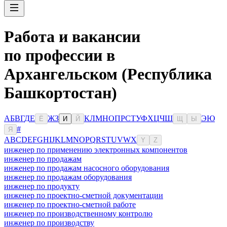
Работа и вакансии
по профессии в
Архангельском (Республика
Башкортостан)
А
Б
В
Г
Д
Е
Ж
З
К
Л
М
Н
О
П
Р
С
Т
У
Ф
Х
Ц
Ч
Ш
Э
Ю
Ё
И
Й
Щ
Ы
#
Я
A
B
C
D
E
F
G
H
I
J
K
L
M
N
O
P
Q
R
S
T
U
V
W
X
Y
Z
инженер по применению электронных компонентов
инженер по продажам
инженер по продажам насосного оборудования
инженер по продажам оборудования
инженер по продукту
инженер по проектно-сметной документации
инженер по проектно-сметной работе
инженер по производственному контролю
инженер по производству