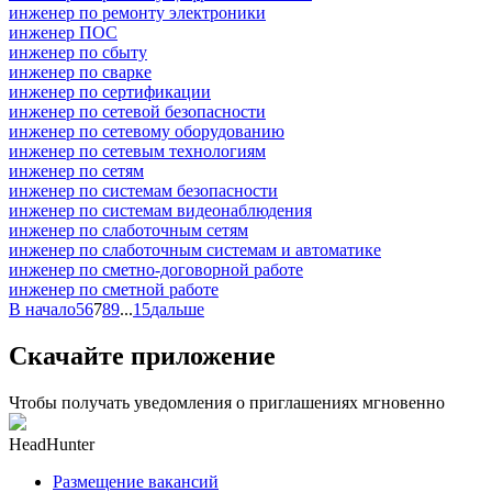
инженер по ремонту электроники
инженер ПОС
инженер по сбыту
инженер по сварке
инженер по сертификации
инженер по сетевой безопасности
инженер по сетевому оборудованию
инженер по сетевым технологиям
инженер по сетям
инженер по системам безопасности
инженер по системам видеонаблюдения
инженер по слаботочным сетям
инженер по слаботочным системам и автоматике
инженер по сметно-договорной работе
инженер по сметной работе
В начало
5
6
7
8
9
...
15
дальше
Скачайте приложение
Чтобы получать уведомления о приглашениях мгновенно
HeadHunter
Размещение вакансий