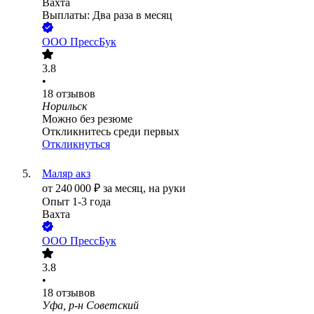
Вахта
Выплаты: Два раза в месяц
ООО
ПрессБук
3.8
•
18
отзывов
Норильск
Можно без резюме
Откликнитесь среди первых
Откликнуться
Маляр акз
от
240 000
₽
за месяц,
на руки
Опыт 1-3 года
Вахта
ООО
ПрессБук
3.8
•
18
отзывов
Уфа, р-н Советский