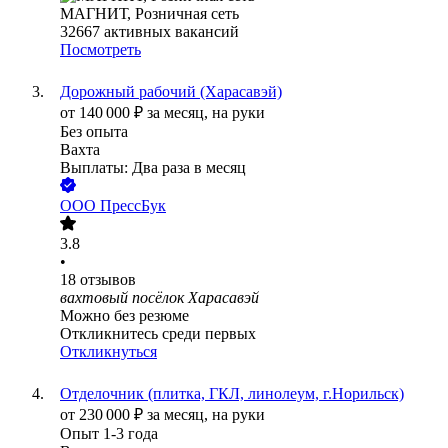
МАГНИТ, Розничная сеть
32667
активных вакансий
Посмотреть
Дорожный рабочий (Харасавэй)
от
140 000
₽
за месяц,
на руки
Без опыта
Вахта
Выплаты: Два раза в месяц
ООО
ПрессБук
3.8
•
18
отзывов
вахтовый посёлок Харасавэй
Можно без резюме
Откликнитесь среди первых
Откликнуться
Отделочник (плитка, ГКЛ, линолеум, г.Норильск)
от
230 000
₽
за месяц,
на руки
Опыт 1-3 года