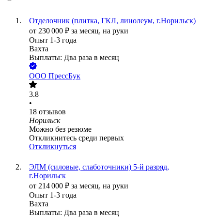
Отделочник (плитка, ГКЛ, линолеум, г.Норильск)
от
230 000
₽
за месяц,
на руки
Опыт 1-3 года
Вахта
Выплаты: Два раза в месяц
ООО
ПрессБук
3.8
•
18
отзывов
Норильск
Можно без резюме
Откликнитесь среди первых
Откликнуться
ЭЛМ (силовые, слаботочники) 5-й разряд,
г.Норильск
от
214 000
₽
за месяц,
на руки
Опыт 1-3 года
Вахта
Выплаты: Два раза в месяц