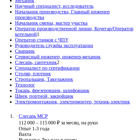
Механик
Научный специалист, исследователь
Начальник производства, Главный инженер
производства
Начальник смены, мастер участка
Оператор производственной линии, Кочегар/Оператор
котельной
1
Оператор станков с ЧПУ
Руководитель службы эксплуатации
Сварщик
Сервисный инженер, инженер-механик
Слесарь, сантехник
2
Специалист по сертификации
Столяр, плотник
Стропальщик, Такелажник
Технолог
Токарь, фрезеровщик, шлифовщик
Швея, портной, закройщик
Электромонтажник, электромонтер, техник-электрик
Слесарь МСР
112 000
–
115 000
₽
за месяц,
на руки
Опыт 1-3 года
Вахта
Выплаты: Два раза в месяц