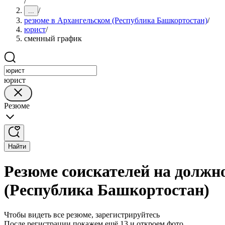
/
/
...
резюме в Архангельском (Республика Башкортостан)
/
юрист
/
сменный график
юрист
Резюме
Найти
Резюме соискателей на должн
(Республика Башкортостан)
Чтобы видеть все резюме, зарегистрируйтесь
После регистрации покажем ещё 13 и откроем фото