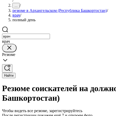
/
/
...
резюме в Архангельском (Республика Башкортостан)
/
врач
/
полный день
врач
Резюме
Найти
Резюме соискателей на должн
Башкортостан)
Чтобы видеть все резюме, зарегистрируйтесь
После регистрации покажем ещё 7 и откроем фото