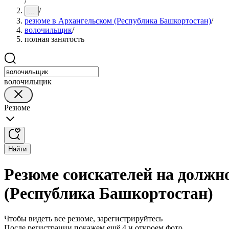
/
/
...
резюме в Архангельском (Республика Башкортостан)
/
волочильщик
/
полная занятость
волочильщик
Резюме
Найти
Резюме соискателей на должн
(Республика Башкортостан)
Чтобы видеть все резюме, зарегистрируйтесь
После регистрации покажем ещё 4 и откроем фото