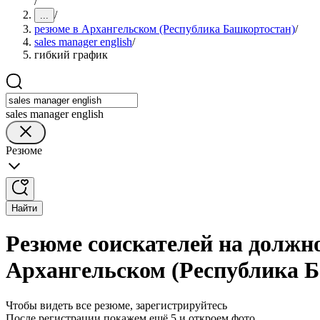
/
/
...
резюме в Архангельском (Республика Башкортостан)
/
sales manager english
/
гибкий график
sales manager english
Резюме
Найти
Резюме соискателей на должно
Архангельском (Республика 
Чтобы видеть все резюме, зарегистрируйтесь
После регистрации покажем ещё 5 и откроем фото