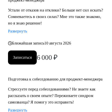
проджект-менеджера
• Всем, кто хочет освоить профессию проджект-менеджера
Устали от отказов на отклики? Больше нет сил искать?
с нуля
Сомневаетесь в своих силах? Мне это также знакомо,
• Проджект-менеджерам бизнеc-проектов в сферах:
но я знаю решение!
розничной торговли, электронной коммерции, финтеха и
Развернуть
информационной безопасности
• Руководителям, задумавшимся о внедрении проектного
Ближайшая запись
10 августа 2026
офиса
• Всем, кто хочет сменить карьеру и не знает с чего начать
6 000
₽
Записаться
• Тем, кто не ищет "успешный успех", а готов планомерно
и упорно работать над собой
Подготовка к собеседованию для проджект-менеджера
Стрессуете перед собеседованиями? Не знаете как
рассказать о своем опыте? Переживаете синдром
самозванца? Я помогу это исправить!
Развернуть