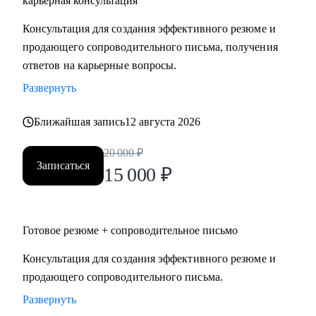
карьерная консультация
Руководителям высшего и среднего звена, специалистам в
Консультация для создания эффективного резюме и
сферах:
продающего сопроводительного письма, получения
• Продаж и работы с клиентами (B2B, B2C, B2G, E-
ответов на карьерные вопросы.
commerce)
Развернуть
• Финансов
• HoReCa
Ближайшая запись
12 августа 2026
• Образования/Ed-tech
• Маркетинга
20 000
₽
• Закупок/Логистики.
Записаться
15 000
₽
Готовое резюме + сопроводительное письмо
Консультация для создания эффективного резюме и
продающего сопроводительного письма.
Развернуть