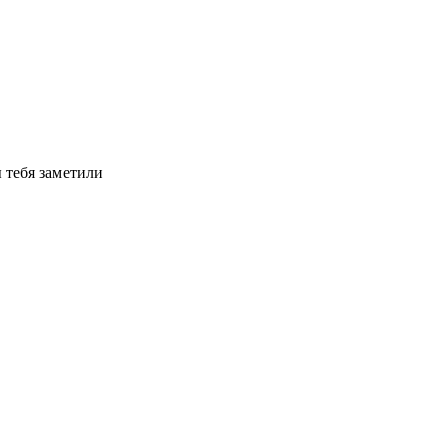
ндациями и наблюдениями на основе
 и карьерных задач
ом
офиль
 тебя заметили
нный опыт
енческих позиций
 уровня