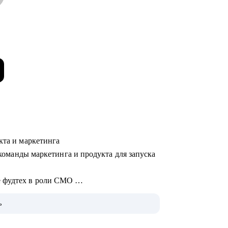
укта и маркетинга
л команды маркетинга и продукта для запуска
е фудтех в роли CMO
ook в Дублине
ь
 кампаний с блогерами Uno Dos Trends
артапе, менеджер в корпорации,