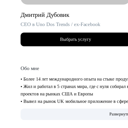
Дмитрий Дубовик
CEO в Uno Dos Trends / ex-Facebook
Выбрать услугу
Обо мне
• Более 14 лет международного опыта на стыке прод
• Жил и работал в 5 странах мира, где с нуля собира
проектов на рынках США и Европы
• Вывел на рынок UK мобильное приложение в сфер
• Руководил операционными и IT-проектами в Faceb
Развернут
• Сейчас CEO и сооснователь платформы для запуска
• 3 раза сменил карьерный вектор: руководитель в ст