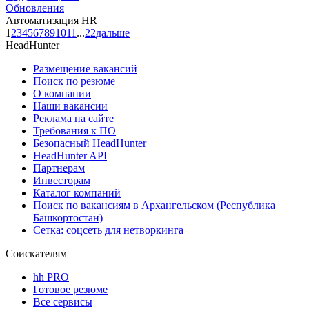
Обновления
Автоматизация HR
1
2
3
4
5
6
7
8
9
10
11
...
22
дальше
HeadHunter
Размещение вакансий
Поиск по резюме
О компании
Наши вакансии
Реклама на сайте
Требования к ПО
Безопасный HeadHunter
HeadHunter API
Партнерам
Инвесторам
Каталог компаний
Поиск по вакансиям в Архангельском (Республика
Башкортостан)
Сетка: соцсеть для нетворкинга
Соискателям
hh PRO
Готовое резюме
Все сервисы