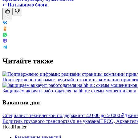
↩
На главную блога
2
Читайте также
Подтверждено цифрами: редизайн страницы компании привлек
Защищаем аккаунт работодателя на hh.ru: схемы мошенников и 
Вакансии дня
Специалист технической поддержки
от
42 000
до
50 000
₽
Джине
Водитель грузового транспорта
з/п не указана
ITECO, Архангель
HeadHunter
Размещение вакансий