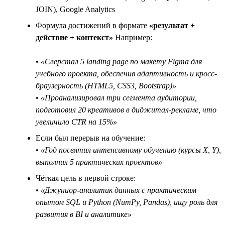
JOIN), Google Analytics
Формула достижений в формате
«результат +
действие + контекст»
Например:
•
«Сверстал 5 landing page по макету Figma для
учебного проекта, обеспечив адаптивность и кросс-
браузерность (HTML5, CSS3, Bootstrap)»
•
«Проанализировал три сегмента аудитории,
подготовил 20 креативов в диджитал-рекламе, что
увеличило CTR на 15%»
Если был перерыв на обучение:
•
«Год посвятил интенсивному обучению (курсы X, Y),
выполнил 5 практических проектов»
Чёткая цель в первой строке:
•
«Джуниор-аналитик данных с практическим
опытом SQL и Python (NumPy, Pandas), ищу роль для
развития в BI и аналитике»