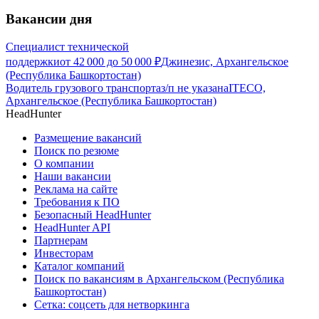
Вакансии дня
Специалист технической
поддержки
от
42 000
до
50 000
₽
Джинезис, Архангельское
(Республика Башкортостан)
Водитель грузового транспорта
з/п не указана
ITECO,
Архангельское (Республика Башкортостан)
HeadHunter
Размещение вакансий
Поиск по резюме
О компании
Наши вакансии
Реклама на сайте
Требования к ПО
Безопасный HeadHunter
HeadHunter API
Партнерам
Инвесторам
Каталог компаний
Поиск по вакансиям в Архангельском (Республика
Башкортостан)
Сетка: соцсеть для нетворкинга