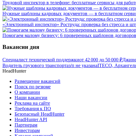
Трудовой инспектор в телефоне: бесплатные сервисы для работ
Нужные шаблоны кадровых документов — в бесплатном сервис
«Электронный инспектор» Роструда: проверка без стресса и ш
Помогаем малому бизнесу: 6 проверенных шаблонов договоров
Вакансии дня
Специалист технической поддержки
от
42 000
до
50 000
₽
Джине
Водитель грузового транспорта
з/п не указана
ITECO, Архангель
HeadHunter
Размещение вакансий
Поиск по резюме
О компании
Наши вакансии
Реклама на сайте
Требования к ПО
Безопасный HeadHunter
HeadHunter API
Партнерам
Инвесторам
Каталог компаний