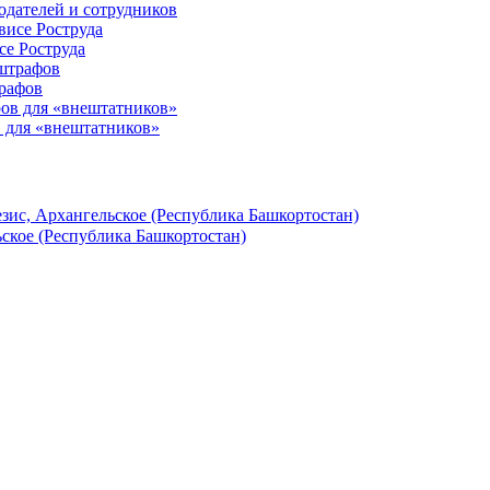
одателей и сотрудников
е Роструда
трафов
 для «внештатников»
зис, Архангельское (Республика Башкортостан)
ское (Республика Башкортостан)