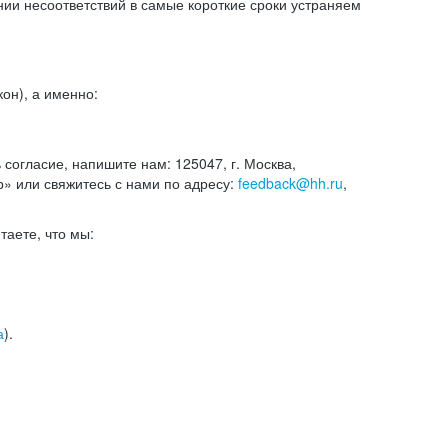
и несоответствий в самые короткие сроки устраняем
он), а именно:
ь согласие, напишите нам: 125047, г. Москва,
р» или свяжитесь с нами по адресу:
feedback@hh.ru
,
итаете, что мы:
а
).