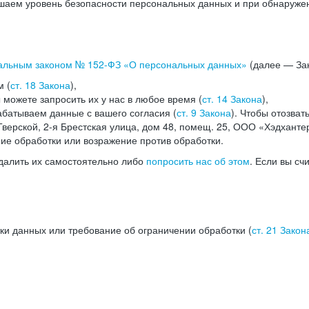
аем уровень безопасности персональных данных и при обнаружени
альным законом №
152-ФЗ
«О персональных данных»
(далее — Зак
м (
ст. 18 Закона
),
можете запросить их у нас в любое время (
ст. 14 Закона
),
абатываем данные с вашего согласия (
ст. 9 Закона
). Чтобы отозват
верской, 2-я Брестская улица, дом 48, помещ. 25, ООО «Хэдханте
ние обработки или возражение против обработки.
далить их самостоятельно либо
попросить нас об этом
. Если вы сч
ки данных или требование об ограничении обработки (
ст. 21 Закон