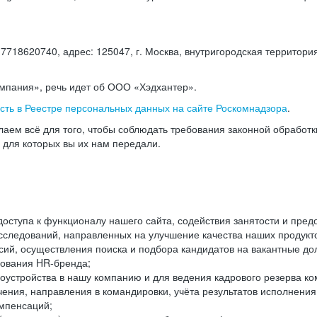
18620740, адрес: 125047, г. Москва, внутригородская территория
омпания», речь идет об ООО «Хэдхантер».
есть в Реестре персональных данных на сайте Роскомнадзора
.
аем всё для того, чтобы соблюдать требования законной обработ
, для которых вы их нам передали.
ступа к функционалу нашего сайта, содействия занятости и пред
следований, направленных на улучшение качества наших продуктов
ий, осуществления поиска и подбора кандидатов на вакантные дол
ования HR-бренда;
оустройства в нашу компанию и для ведения кадрового резерва ко
чения, направления в командировки, учёта результатов исполнени
омпенсаций;