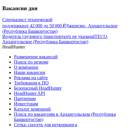
Вакансии дня
Специалист технической
поддержки
от
42 000
до
50 000
₽
Джинезис, Архангельское
(Республика Башкортостан)
Водитель грузового транспорта
з/п не указана
ITECO,
Архангельское (Республика Башкортостан)
HeadHunter
Размещение вакансий
Поиск по резюме
О компании
Наши вакансии
Реклама на сайте
Требования к ПО
Безопасный HeadHunter
HeadHunter API
Партнерам
Инвесторам
Каталог компаний
Поиск по вакансиям в Архангельском (Республика
Башкортостан)
Сетка: соцсеть для нетворкинга