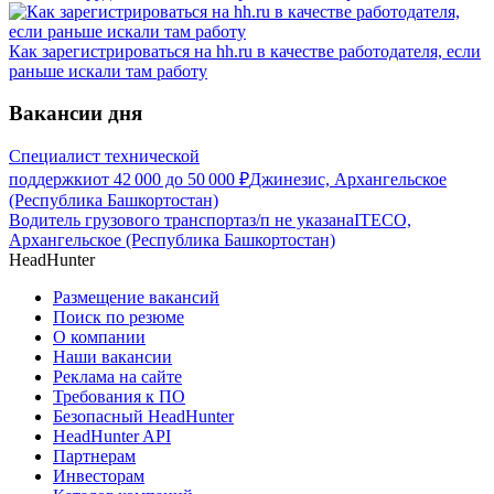
Как зарегистрироваться на hh.ru в качестве работодателя, если
раньше искали там работу
Вакансии дня
Специалист технической
поддержки
от
42 000
до
50 000
₽
Джинезис, Архангельское
(Республика Башкортостан)
Водитель грузового транспорта
з/п не указана
ITECO,
Архангельское (Республика Башкортостан)
HeadHunter
Размещение вакансий
Поиск по резюме
О компании
Наши вакансии
Реклама на сайте
Требования к ПО
Безопасный HeadHunter
HeadHunter API
Партнерам
Инвесторам