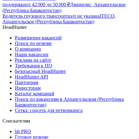
поддержки
от
42 000
до
50 000
₽
Джинезис, Архангельское
(Республика Башкортостан)
Водитель грузового транспорта
з/п не указана
ITECO,
Архангельское (Республика Башкортостан)
HeadHunter
Размещение вакансий
Поиск по резюме
О компании
Наши вакансии
Реклама на сайте
Требования к ПО
Безопасный HeadHunter
HeadHunter API
Партнерам
Инвесторам
Каталог компаний
Поиск по вакансиям в Архангельском (Республика
Башкортостан)
Сетка: соцсеть для нетворкинга
Соискателям
hh PRO
Готовое резюме