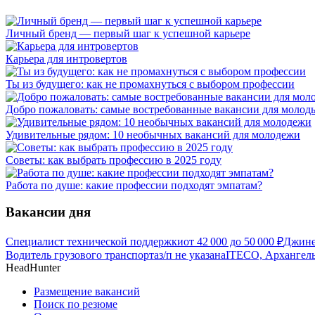
Личный бренд — первый шаг к успешной карьере
Карьера для интровертов
Ты из будущего: как не промахнуться с выбором профессии
Добро пожаловать: самые востребованные вакансии для молод
Удивительные рядом: 10 необычных вакансий для молодежи
Советы: как выбрать профессию в 2025 году
Работа по душе: какие профессии подходят эмпатам?
Вакансии дня
Специалист технической поддержки
от
42 000
до
50 000
₽
Джине
Водитель грузового транспорта
з/п не указана
ITECO, Архангель
HeadHunter
Размещение вакансий
Поиск по резюме