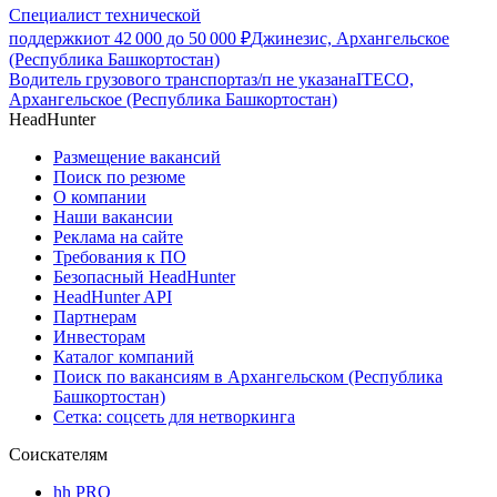
Специалист технической
поддержки
от
42 000
до
50 000
₽
Джинезис, Архангельское
(Республика Башкортостан)
Водитель грузового транспорта
з/п не указана
ITECO,
Архангельское (Республика Башкортостан)
HeadHunter
Размещение вакансий
Поиск по резюме
О компании
Наши вакансии
Реклама на сайте
Требования к ПО
Безопасный HeadHunter
HeadHunter API
Партнерам
Инвесторам
Каталог компаний
Поиск по вакансиям в Архангельском (Республика
Башкортостан)
Сетка: соцсеть для нетворкинга
Соискателям
hh PRO