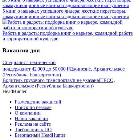
5 книг о навыках успешного лидера: жесткие переговоры,
коммуникационные войны и вдохновляющие выступления
Работа в радость: подборка книг о карьере, командной работе
и корпоративной культуре
Вакансии дня
Специалист технической
поддержки
от
42 000
до
50 000
₽
Джинезис, Архангельское
(Республика Башкортостан)
Водитель грузового транспорта
з/п не указана
ITECO,
Архангельское (Республика Башкортостан)
HeadHunter
Размещение вакансий
Поиск по резюме
О компании
Наши вакансии
Реклама на сайте
Требования к ПО
Безопасный HeadHunter