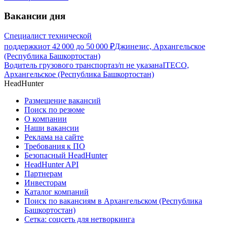
Вакансии дня
Специалист технической
поддержки
от
42 000
до
50 000
₽
Джинезис, Архангельское
(Республика Башкортостан)
Водитель грузового транспорта
з/п не указана
ITECO,
Архангельское (Республика Башкортостан)
HeadHunter
Размещение вакансий
Поиск по резюме
О компании
Наши вакансии
Реклама на сайте
Требования к ПО
Безопасный HeadHunter
HeadHunter API
Партнерам
Инвесторам
Каталог компаний
Поиск по вакансиям в Архангельском (Республика
Башкортостан)
Сетка: соцсеть для нетворкинга