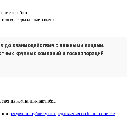
ление о работе
ат только формальные задачи
ов до взаимодействия с важными лицами.
стных крупных компаний и госкорпораций
заведения компании-партнёры.
пании
регулярно публикуют предложения на hh.ru о поиске