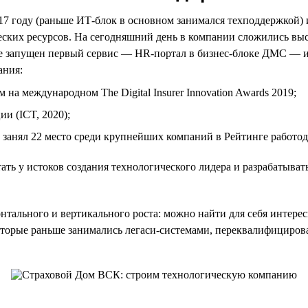
17 году (раньше ИТ-блок в основном занимался техподдержкой) 
еских ресурсов. На сегодняшний день в компании сложились вы
 запущен первый сервис — HR-портал в бизнес-блоке ДМС — и 
ания:
а международном The Digital Insurer Innovation Awards 2019;
и (ICT, 2020);
 занял 22 место среди крупнейших компаний в Рейтинге работода
ть у истоков создания технологического лидера и разрабатыват
тального и вертикального роста: можно найти для себя интерес
торые раньше занимались легаси-системами, переквалифицирова