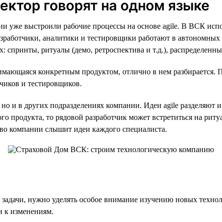
ректор говорят на одном языке
и уже выстроили рабочие процессы на основе agile. В ВСК исп
ботчики, аналитики и тестировщики работают в автономных agil
 спринты, ритуалы (демо, ретроспектива и т.д.), распределенны
имающаяся конкретным продуктом, отлично в нем разбирается. 
тчиков и тестировщиков.
, но и в других подразделениях компании. Идеи agile разделяют
ого продукта, то рядовой разработчик может встретиться на рит
ство компании слышит идеи каждого специалиста.
е задачи, нужно уделять особое внимание изучению новых техно
и к изменениям.