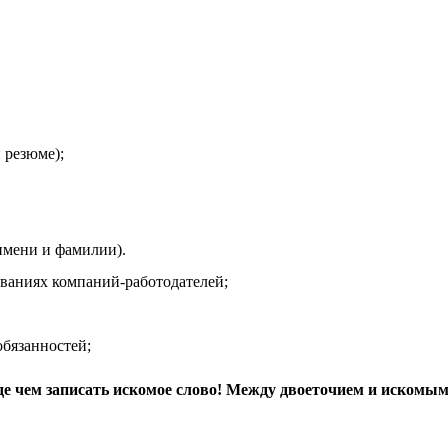
 резюме);
мени и фамилии).
иях компаний-работодателей;
язанностей;
де чем записать искомое слово! Между двоеточием и искомым