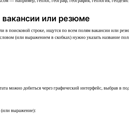
ом — например, геолог, географ, география, геология, геодезист 
ю вакансии или резюме
и в поисковой строке, ищутся по всем полям вакансии или резю
ловом (или выражением в скобках) нужно указать название поля
тата можно добиться через графический интерфейс, выбрав в по
 (или выражение):